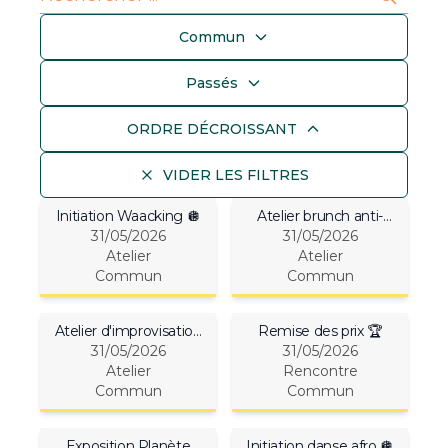
Commun
Passés
ORDRE DÉCROISSANT
VIDER LES FILTRES
Initiation Waacking 🪩
Atelier brunch anti-
31/05/2026
31/05/2026
gaspi 🥖
Atelier
Atelier
Commun
Commun
Atelier d'improvisation
Remise des prix 🏆
31/05/2026
🎭
31/05/2026
Atelier
Rencontre
Commun
Commun
Exposition Planète
Initiation danse afro 🪩