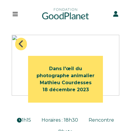
Open main menu
Dans l'œil du
photographe animalier
Mathieu Courdesses
18 décembre 2023
1h15
Horaires : 18h30
Rencontre