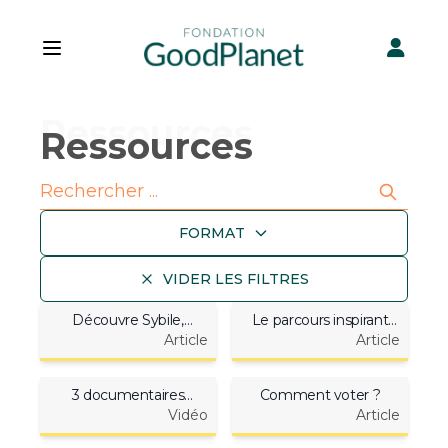
Open main menu
Ressources
Search
FORMAT
VIDER LES FILTRES
Découvre Sybile,
Le parcours inspirant
lauréate écriture de
Article
d'Agathe : lauréate
Article
l'édition 3
vidéo
3 documentaires
Comment voter ?
inspirants (et gratuits) !
Vidéo
Article
⏯️