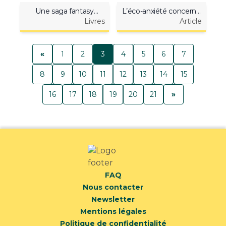
Une saga fantasy
L’éco-anxiété concerne
inspirante
Livres
plus d’un·e étudiant·e
Article
sur deux
«
1
2
3
4
5
6
7
8
9
10
11
12
13
14
15
16
17
18
19
20
21
»
FAQ
Nous contacter
Newsletter
Mentions légales
Politique de confidentialité